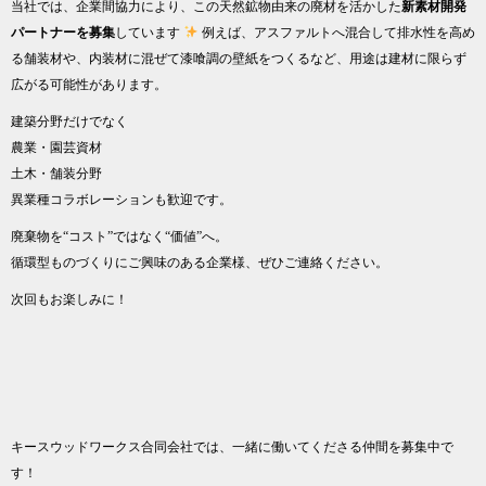
当社では、企業間協力により、この天然鉱物由来の廃材を活かした
新素材開発
パートナーを募集
しています
例えば、アスファルトへ混合して排水性を高め
る舗装材や、内装材に混ぜて漆喰調の壁紙をつくるなど、用途は建材に限らず
広がる可能性があります。
建築分野だけでなく
農業・園芸資材
土木・舗装分野
異業種コラボレーションも歓迎です。
廃棄物を“コスト”ではなく“価値”へ。
循環型ものづくりにご興味のある企業様、ぜひご連絡ください。
次回もお楽しみに！
キースウッドワークス合同会社では、一緒に働いてくださる仲間を募集中で
す！