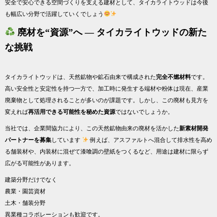
安全で安心できる空間づくりを支える建材として、タイカライトウッドは今後
も幅広い分野で活躍していくでしょう
廃材を“資源”へ ― タイカライトウッドの新た
な挑戦
タイカライトウッドは、天然鉱物や鉱石由来で構成された
完全不燃材料
です。
高い安全性と安定性を持つ一方で、加工時に発生する端材や粉体は現在、産業
廃棄物として処理されることが多いのが課題です。しかし、この廃材も見方を
変えれば
再活用できる可能性を秘めた資源
ではないでしょうか。
当社では、企業間協力により、この天然鉱物由来の廃材を活かした
新素材開発
パートナーを募集
しています
例えば、アスファルトへ混合して排水性を高め
る舗装材や、内装材に混ぜて漆喰調の壁紙をつくるなど、用途は建材に限らず
広がる可能性があります。
建築分野だけでなく
農業・園芸資材
土木・舗装分野
異業種コラボレーションも歓迎です。