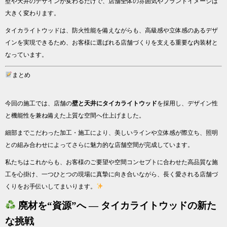
壁や天井のデザインが変わるだけで、店舗全体の雰囲気やブランドイメージは
大きく変わります。
タイカライトウッドは、防火性能を備えながらも、高級感や立体感のあるデザ
インを実現できるため、お客様に選ばれる店舗づくりを支える重要な内装材と
なっています。
まとめ
今回の施工では、店舗の
壁と天井にタイカライトウッド
を採用し、デザイン性
と機能性を兼ね備えた上質な空間へ仕上げました。
細部までこだわった加工・施工により、美しいラインや立体感が際立ち、照明
との組み合わせによってさらに魅力的な店舗空間が完成しています。
私たちはこれからも、お客様のご要望や空間コンセプトに合わせた高品質な施
工を心掛け、一つひとつの現場に真摯に向き合いながら、長く愛される店舗づ
くりをお手伝いしてまいります。
廃材を“資源”へ ― タイカライトウッドの新た
な挑戦