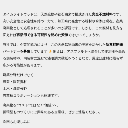
タイカライトウッドは、天然鉱物や鉱石由来で構成された
完全不燃材料
です。
高い安全性と安定性を持つ一方で、加工時に発生する端材や粉体は現在、産業
廃棄物として処理されることが多いのが課題です。しかし、この廃材も見方を
変えれば
再活用できる可能性を秘めた資源
ではないでしょうか。
当社では、企業間協力により、この天然鉱物由来の廃材を活かした
新素材開発
パートナーを募集
しています
例えば、アスファルトへ混合して排水性を高め
る舗装材や、内装材に混ぜて漆喰調の壁紙をつくるなど、用途は建材に限らず
広がる可能性があります。
建築分野だけでなく
農業・園芸資材
土木・舗装分野
異業種コラボレーションも歓迎です。
廃棄物を“コスト”ではなく“価値”へ。
循環型ものづくりにご興味のある企業様、ぜひご連絡ください。
次回もお楽しみに！