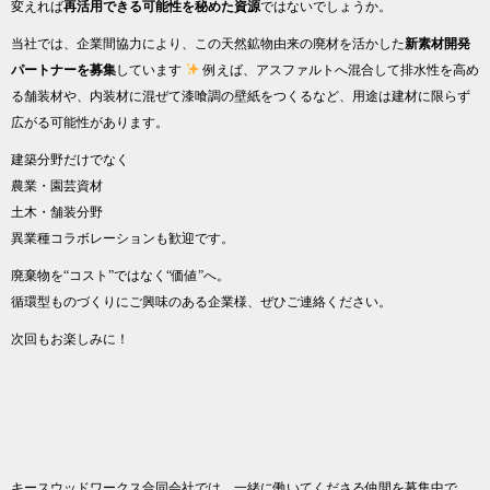
変えれば
再活用できる可能性を秘めた資源
ではないでしょうか。
当社では、企業間協力により、この天然鉱物由来の廃材を活かした
新素材開発
パートナーを募集
しています
例えば、アスファルトへ混合して排水性を高め
る舗装材や、内装材に混ぜて漆喰調の壁紙をつくるなど、用途は建材に限らず
広がる可能性があります。
建築分野だけでなく
農業・園芸資材
土木・舗装分野
異業種コラボレーションも歓迎です。
廃棄物を“コスト”ではなく“価値”へ。
循環型ものづくりにご興味のある企業様、ぜひご連絡ください。
次回もお楽しみに！
キースウッドワークス合同会社では、一緒に働いてくださる仲間を募集中で